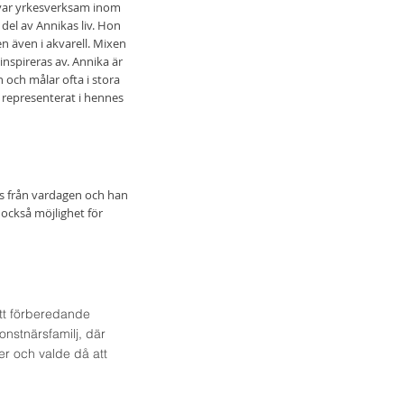
var yrkesverksam inom
 del av Annikas liv. Hon
n även i akvarell. Mixen
nspireras av. Annika är
 och målar ofta i stora
e representerat i hennes
rs från vardagen och han
också möjlighet för
ått förberedande
onstnärsfamilj, där
der och valde då att