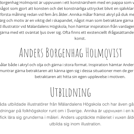
Borgenhag Holmqvist är uppvuxen i ett konstnärshem med en pappa som 
något som gjort att konsten och det konstnärliga uttrycket blivit en självklar
 första målning redan vid fem års ålder. Annika målar främst akryl på duk me
ärg och motiv är en viktig del i skapandet, något man som betraktare gärna i
d illustratör vid Mälardalens Högskola, hon hämtar inspiration från vardagen
gärna med ett oväntat ljus över sig. Ofta finns ett exstenciellt ifrågasättand
konst.
Anders Borgenhag Holmqvist
lar både i akryl och olja och gärna i stora format. Inspiration hämtar Ande
untrar gärna betraktaren att känna igen sig i dessa situationer men de ger 
betraktaren att hitta sin egen upplevelse i motiven.
Utbildning
båda utbildade illustratörer från Mälardalens Högskola och har även g
ldningar på folkhögskolor runt om i Sverige. Annika är uppvuxen i en k
 fick lära sig grunderna i måleri. Anders upptäckte måleriet i vuxen ål
utbilda sig inom illustration.