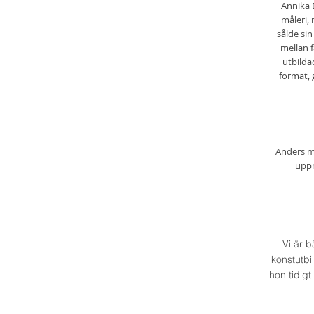
Annika 
måleri, 
sålde sin
mellan f
utbilda
format, 
Anders må
uppm
Vi är 
konstutbi
hon tidigt