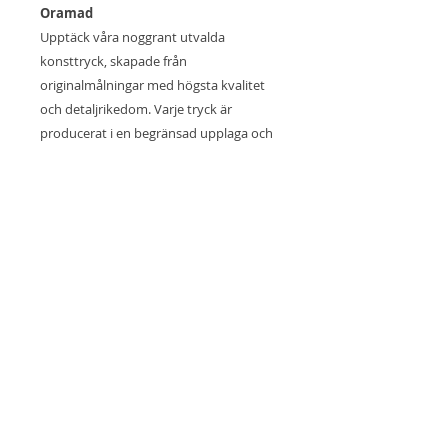
Oramad
Upptäck våra noggrant utvalda
konsttryck, skapade från
originalmålningar med högsta kvalitet
och detaljrikedom. Varje tryck är
producerat i en begränsad upplaga och
numrerat för att bevara dess
exklusivitet. Trycken är gjorda på
premiumpapper för att säkerställa lång
hållbarhet och en fantastisk
färgåtergivning. Perfekta för att ge ditt
hem eller din arbetsplats en unik och
konstnärlig touch.
© 2021 Borgenhag Holmqvist art