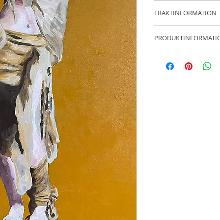
14 dagars öppet 
FRAKTINFORMATION
Fraktfritt inom Sv
PRODUKTINFORMATI
Anders Borgenhag
50x70 cm
Levereras med en