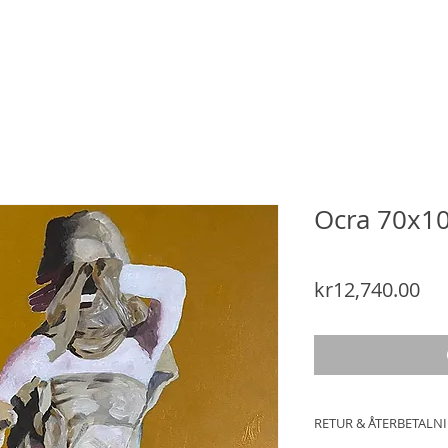
Ocra 70x1
Pri
kr12,740.00
RETUR & ÅTERBETALN