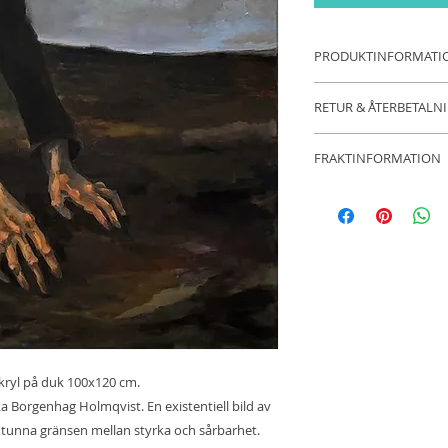
PRODUKTINFORMATI
Akryl på duk.
RETUR & ÅTERBETALN
Levereras med enke
14 dagars öppet köp
FRAKTINFORMATION
Fraktfritt inom Sveri
kryl på duk 100x120 cm.
a Borgenhag Holmqvist. En existentiell bild av
tunna gränsen mellan styrka och sårbarhet.