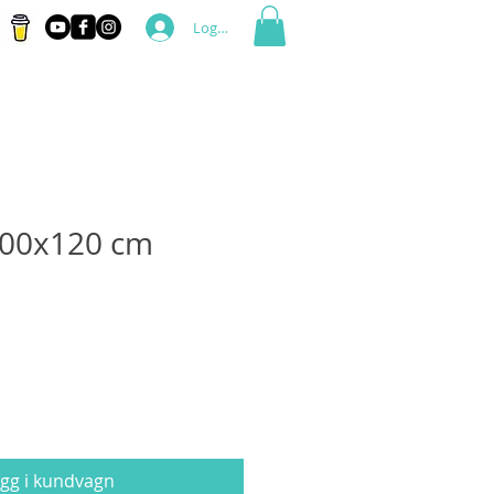
Logga in
100x120 cm
gg i kundvagn