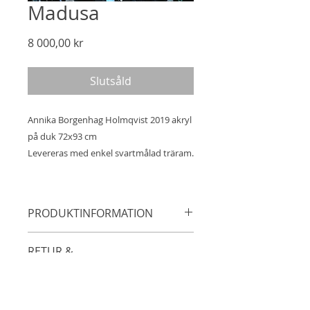
Madusa
Pris
8 000,00 kr
Slutsåld
Annika Borgenhag Holmqvist 2019 akryl
på duk 72x93 cm
Levereras med enkel svartmålad träram.
PRODUKTINFORMATION
Annika Borgenhag Holmqvist 2019
RETUR &
akryl på duk 72x93 cm
ÅTERBETALNINGSPOLICY
Levereras med enkel svartmålad
träram.
14 dagars öppet köp.
FRAKTINFORMATION